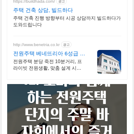
https://buildhada.com/
광고
주택 건축 상담, 빌드하다
주택 건축 진행 방향부터 시공 상담까지 빌드하다가
도와드립니다
http://www.benetria.co.kr
광고
전원주택 베네뜨리아 6성급 전
원주택
전원주택 분당 죽전 10분거리, 프
라이빗 전원생활, 맞춤 설계 시공
고림동 7차 부지 9월 17일 모델하
우스 오픈! 방문 예약 가능