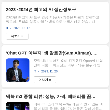
이로 인해 투자자들 사이에서 엔비디아가 대체
될 수 있는 우려와 기대가 동시에 존재하고 있
어요. 그러나, 엔비디아의 기술적 우위는 여전
2023~2024년 최고의 AI 생산성도구
히 강력하며, 주도권이 쉽게 바뀌지 않을 가능
2023년 최고의 AI 도구 인공 지능(AI) 기술은 빠르게 발전하고
성이 높아요. 이번 발표는 AI 하드웨어 시장에
있으며, 우리의 삶을 다양한 방식으로 변화시키고 있습니다.
서 구글과 협력하는 애플의 전략 변화를 보여
AI 도구는 창의적인 콘텐츠를 생성하고, 생산성을 높이고, 업
주며, 향후 시장 동향에 중요한 시사점을 제공
IT
2023. 12. 12.
무를 자동화하는 등 다양한 용도로 사용될 수 있습니다.
하고 있어요.. 애플 머신러닝에 대한 내용 발표
Perplexity는 ChatGPT와 마찬가지로 대규모 언어 모델을 기
내용은? 2021년 7월 29일에 발표된 애플의 머
더보기 ››
반으로 하는 챗봇입니다. Perplexity는 인용 기능을 제공하여
신러닝 리서치와 애플 인텔리..
사용자가 텍스트를 보다 정확하게 인용할 수 있도록 하며, 모
바일 앱을 제공하여 사용자가 어디서나 챗봇을 사용할 수 있
도록 합니다. Perplexity는 ChatGPT와 마찬가지로 대규모 언
'Chat GPT 아부지' 샘 알트만(Sam Altman), 마이크로소프트 AI팀 합류
어 모델을 기반으로 하는 챗봇이지만, 다음과 같은 몇 가지 추
주말 내내 벌어진 흥미 진진했던 OpenAI 내의
가 기능을 제공합니다. 인용 기능: 사용자가 텍스트를 보다 정
권력 다툼이 어느정도 마무리되는 분위기 입니
확하게 인용할 수 있..
다. 주말 동안 OpenAI 이사진은 공동 창업자인
IT
2023. 11. 20.
Ilya Sutskever가 주도하에 CEO인 Sam
Altman 쫓아내면서 CTO인 Greg Brockman 또
더보기 ››
한 사임을 표명했는데요. 오늘 트위치의 공동
창업자인 Emmett Shear를 OpenAI의 CEO로
선임했고, Sam Altman 과 Greg Brockman은
MS의 AI팀에 합류하는 것으로 좀 전에 MS의
맥북 m3 종합 리뷰: 성능, 가격, 배터리를 꼼꼼히 비교
사티아 나델라 CEO가 발표 했습니다. 이 소식
맥북 m3 소개 맥북 m3는 애플의 인기 있는 맥
은 사티아 나델라, MS의 CEO가 자신의 소셜
북 시리즈 중 하나입니다. 애플은 항상 사용자
미디어 링크드인 계정을 통해 공유했습니다.