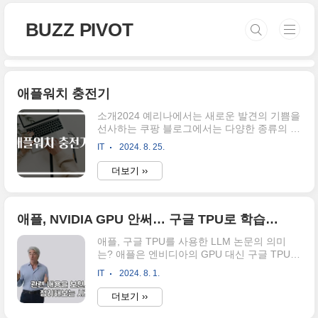
본문 바로가기
BUZZ PIVOT
애플워치 충전기
소개2024 예리나에서는 새로운 발견의 기쁨을
선사하는 쿠팡 블로그에서는 다양한 종류의 제
품들을 소개합니다. 여러분의 일상에 필요한
IT
2024. 8. 25.
그 무엇이든, 저희가 선별한 제품들 사이에서
찾아보세요. 각 제품의 상세한 정보와 경쟁력
더보기 ››
있는 가격은 물론, 사용하시면서 느끼실 수 있
는 가치까지 모두 제공하고 있습니다. TOP 를
소개 합니다.예리나jjj # 애플워치 충전기애플
워치는 현대인의 삶에서 중요한 역할을 하고
애플, NVIDIA GPU 안써… 구글 TPU로 학습한 애플 LLM 논문 공개
있습니다. 건강 모니터링, 시간 관리, 소통의 도
애플, 구글 TPU를 사용한 LLM 논문의 의미
구로 사용되며, 이러한 최신 기술을 적극적으
는? 애플은 엔비디아의 GPU 대신 구글 TPU를
로 활용하기 위해서는 충전기 선택이 필수적입
사용하여 LLM 학습을 진행했어요. 학습에 사
니다. 이 글에서는 애플워치 충전기의 필요성
IT
2024. 8. 1.
용된 클라우드 서비스는 구글 클라우드였고,
과 선택 기준, 그리고 최적의 충전 솔루션을 알
이는 이전에 애플이 사용해왔던 방식이죠. 해
아보겠습니다.애플워치 충전기의 중요성애플
더보기 ››
외 및 국내 언론에서 많은 관심을 받고 있는데,
워치 충전기는 단순히 장치를 충전..